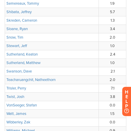
H
E
L
P